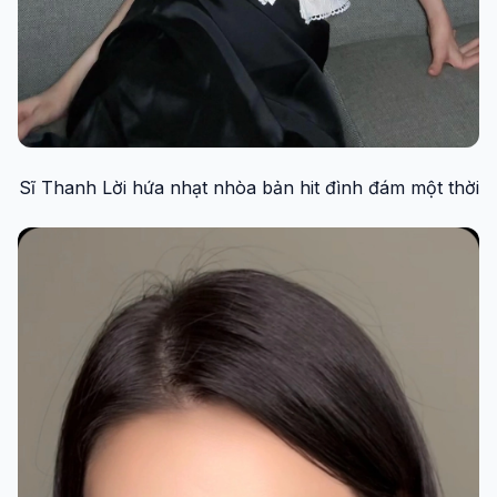
Sĩ Thanh Lời hứa nhạt nhòa bản hit đình đám một thời