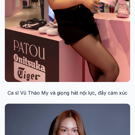
Ca sĩ Vũ Thảo My và giọng hát nội lực, đầy cảm xúc