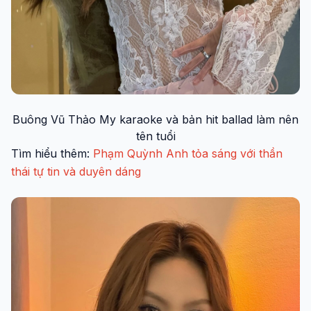
Buông Vũ Thảo My karaoke và bản hit ballad làm nên
tên tuổi
Tìm hiểu thêm:
Phạm Quỳnh Anh tỏa sáng với thần
thái tự tin và duyên dáng