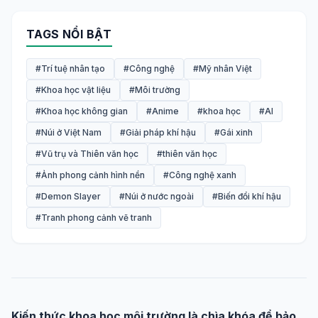
TAGS NỔI BẬT
#Trí tuệ nhân tạo
#Công nghệ
#Mỹ nhân Việt
#Khoa học vật liệu
#Môi trường
#Khoa học không gian
#Anime
#khoa học
#AI
#Núi ở Việt Nam
#Giải pháp khí hậu
#Gái xinh
#Vũ trụ và Thiên văn học
#thiên văn học
#Ảnh phong cảnh hình nền
#Công nghệ xanh
#Demon Slayer
#Núi ở nước ngoài
#Biến đổi khí hậu
#Tranh phong cảnh vẽ tranh
Kiến thức khoa học môi trường là chìa khóa để bảo