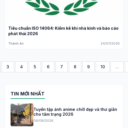
Tiêu chuẩn ISO 14064: Kiểm kê khí nhà kính và báo cáo
phát thải 2026
Thành An
24/07/2026
3
4
5
6
7
8
9
10
...
TIN MỚI NHẤT
Tuyển tập ảnh anime chill đẹp và thư giãn
cho tâm trạng 2026
06/08/2026