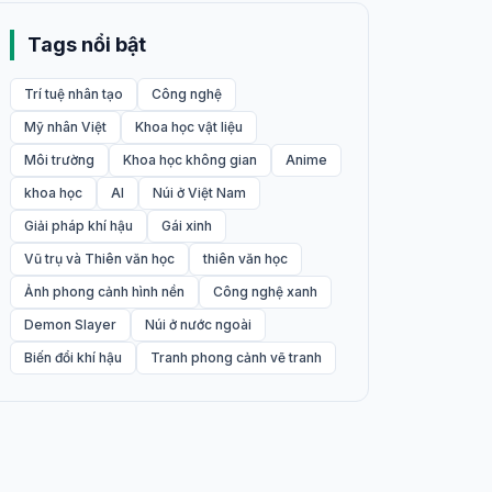
Tags nổi bật
Trí tuệ nhân tạo
Công nghệ
Mỹ nhân Việt
Khoa học vật liệu
Môi trường
Khoa học không gian
Anime
khoa học
AI
Núi ở Việt Nam
Giải pháp khí hậu
Gái xinh
Vũ trụ và Thiên văn học
thiên văn học
Ảnh phong cảnh hình nền
Công nghệ xanh
Demon Slayer
Núi ở nước ngoài
Biến đổi khí hậu
Tranh phong cảnh vẽ tranh