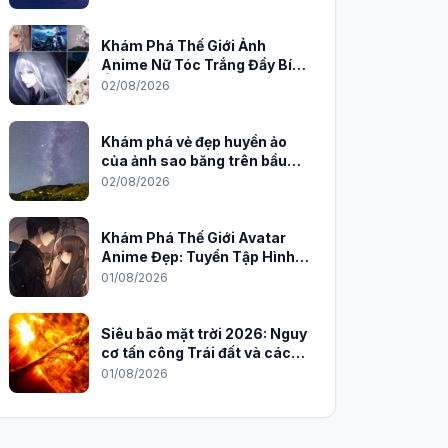
Khám Phá Thế Giới Ảnh
Anime Nữ Tóc Trắng Đầy Bí
Ẩn và Quyến Rũ
02/08/2026
Khám phá vẻ đẹp huyền ảo
của ảnh sao băng trên bầu
trời đêm
02/08/2026
Khám Phá Thế Giới Avatar
Anime Đẹp: Tuyển Tập Hình
Nền Độc Đáo Cho Năm 2026
01/08/2026
Siêu bão mặt trời 2026: Nguy
cơ tấn công Trái đất và cách
phòng chống
01/08/2026