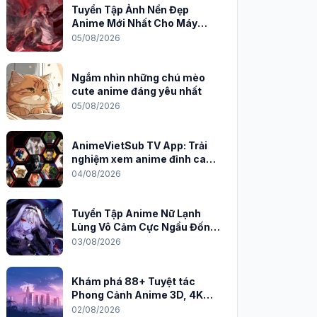
Tuyển Tập Ảnh Nền Đẹp
Anime Mới Nhất Cho Máy
Tính 2026
05/08/2026
Ngắm nhìn những chú mèo
cute anime đáng yêu nhất
05/08/2026
AnimeVietSub TV App: Trải
nghiệm xem anime đỉnh cao
trên PC
04/08/2026
Tuyển Tập Anime Nữ Lạnh
Lùng Vô Cảm Cực Ngầu Đốn
Tim Fan
03/08/2026
Khám phá 88+ Tuyệt tác
Phong Cảnh Anime 3D, 4K
Sắc Nét
02/08/2026