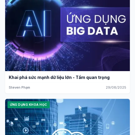
Khai phá sức mạnh dữ liệu lớn - Tầm quan trọng
Steven Phạm
29/08/2025
ỨNG DỤNG KHOA HỌC