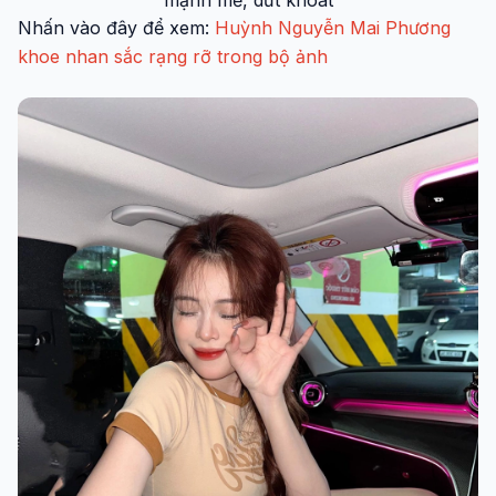
mạnh mẽ, dứt khoát
Nhấn vào đây để xem:
Huỳnh Nguyễn Mai Phương
khoe nhan sắc rạng rỡ trong bộ ảnh