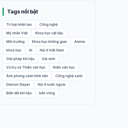
Tags nổi bật
Trí tuệ nhân tạo
Công nghệ
Mỹ nhân Việt
Khoa học vật liệu
Môi trường
Khoa học không gian
Anime
khoa học
AI
Núi ở Việt Nam
Giải pháp khí hậu
Gái xinh
Vũ trụ và Thiên văn học
thiên văn học
Ảnh phong cảnh hình nền
Công nghệ xanh
Demon Slayer
Núi ở nước ngoài
Biến đổi khí hậu
bền vững