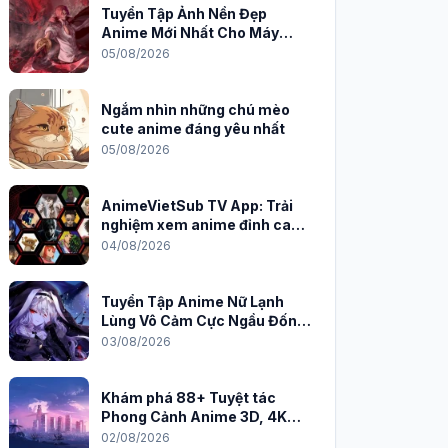
Tuyển Tập Ảnh Nền Đẹp
Anime Mới Nhất Cho Máy
Tính 2026
05/08/2026
Ngắm nhìn những chú mèo
cute anime đáng yêu nhất
05/08/2026
AnimeVietSub TV App: Trải
nghiệm xem anime đỉnh cao
trên PC
04/08/2026
Tuyển Tập Anime Nữ Lạnh
Lùng Vô Cảm Cực Ngầu Đốn
Tim Fan
03/08/2026
Khám phá 88+ Tuyệt tác
Phong Cảnh Anime 3D, 4K
Sắc Nét
02/08/2026