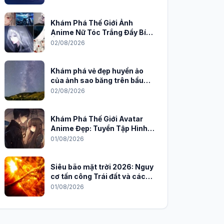
Khám Phá Thế Giới Ảnh
Anime Nữ Tóc Trắng Đầy Bí
Ẩn và Quyến Rũ
02/08/2026
Khám phá vẻ đẹp huyền ảo
của ảnh sao băng trên bầu
trời đêm
02/08/2026
Khám Phá Thế Giới Avatar
Anime Đẹp: Tuyển Tập Hình
Nền Độc Đáo Cho Năm 2026
01/08/2026
Siêu bão mặt trời 2026: Nguy
cơ tấn công Trái đất và cách
phòng chống
01/08/2026