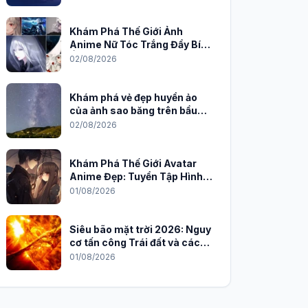
Khám Phá Thế Giới Ảnh
Anime Nữ Tóc Trắng Đầy Bí
Ẩn và Quyến Rũ
02/08/2026
Khám phá vẻ đẹp huyền ảo
của ảnh sao băng trên bầu
trời đêm
02/08/2026
Khám Phá Thế Giới Avatar
Anime Đẹp: Tuyển Tập Hình
Nền Độc Đáo Cho Năm 2026
01/08/2026
Siêu bão mặt trời 2026: Nguy
cơ tấn công Trái đất và cách
phòng chống
01/08/2026