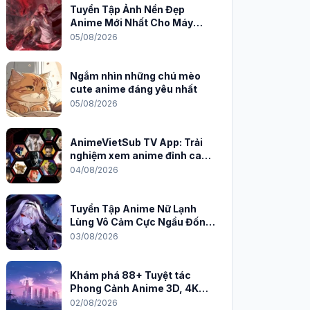
Tuyển Tập Ảnh Nền Đẹp
Anime Mới Nhất Cho Máy
Tính 2026
05/08/2026
Ngắm nhìn những chú mèo
cute anime đáng yêu nhất
05/08/2026
AnimeVietSub TV App: Trải
nghiệm xem anime đỉnh cao
trên PC
04/08/2026
Tuyển Tập Anime Nữ Lạnh
Lùng Vô Cảm Cực Ngầu Đốn
Tim Fan
03/08/2026
Khám phá 88+ Tuyệt tác
Phong Cảnh Anime 3D, 4K
Sắc Nét
02/08/2026