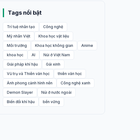
Tags nổi bật
Trí tuệ nhân tạo
Công nghệ
Mỹ nhân Việt
Khoa học vật liệu
Môi trường
Khoa học không gian
Anime
khoa học
AI
Núi ở Việt Nam
Giải pháp khí hậu
Gái xinh
Vũ trụ và Thiên văn học
thiên văn học
Ảnh phong cảnh hình nền
Công nghệ xanh
Demon Slayer
Núi ở nước ngoài
Biến đổi khí hậu
bền vững