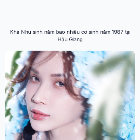
Khả Như sinh năm bao nhiêu cô sinh năm 1987 tại
Hậu Giang