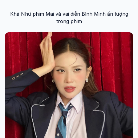
Khả Như phim Mai và vai diễn Bình Minh ấn tượng
trong phim