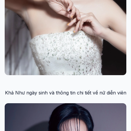
Khả Như ngày sinh và thông tin chi tiết về nữ diễn viên