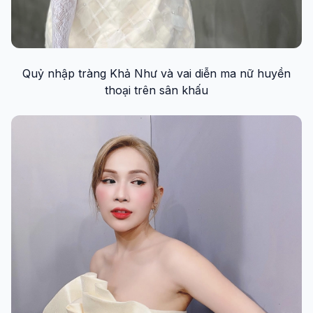
Quỷ nhập tràng Khả Như và vai diễn ma nữ huyền
thoại trên sân khấu