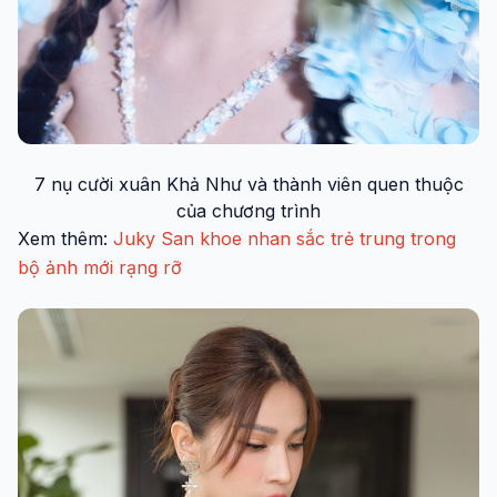
7 nụ cười xuân Khả Như và thành viên quen thuộc
của chương trình
Xem thêm:
Juky San khoe nhan sắc trẻ trung trong
bộ ảnh mới rạng rỡ