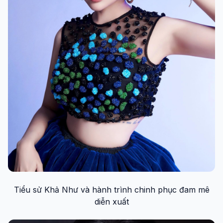
Tiểu sử Khả Như và hành trình chinh phục đam mê
diễn xuất