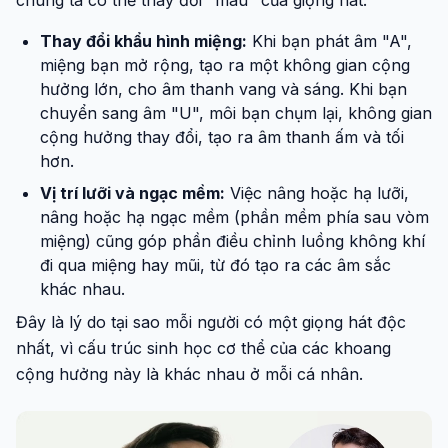
chúng ta có thể thay đổi "màu" của giọng hát.
Thay đổi khẩu hình miệng:
Khi bạn phát âm "A",
miệng bạn mở rộng, tạo ra một không gian cộng
hưởng lớn, cho âm thanh vang và sáng. Khi bạn
chuyển sang âm "U", môi bạn chụm lại, không gian
cộng hưởng thay đổi, tạo ra âm thanh ấm và tối
hơn.
Vị trí lưỡi và ngạc mềm:
Việc nâng hoặc hạ lưỡi,
nâng hoặc hạ ngạc mềm (phần mềm phía sau vòm
miệng) cũng góp phần điều chỉnh luồng không khí
đi qua miệng hay mũi, từ đó tạo ra các âm sắc
khác nhau.
Đây là lý do tại sao mỗi người có một giọng hát độc
nhất, vì cấu trúc sinh học cơ thể của các khoang
cộng hưởng này là khác nhau ở mỗi cá nhân.