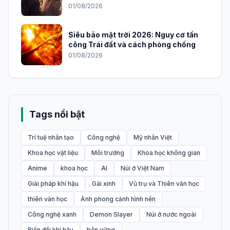
2026
01/08/2026
Siêu bão mặt trời 2026: Nguy cơ tấn
công Trái đất và cách phòng chống
01/08/2026
Tags nổi bật
Trí tuệ nhân tạo
Công nghệ
Mỹ nhân Việt
Khoa học vật liệu
Môi trường
Khoa học không gian
Anime
khoa học
AI
Núi ở Việt Nam
Giải pháp khí hậu
Gái xinh
Vũ trụ và Thiên văn học
thiên văn học
Ảnh phong cảnh hình nền
Công nghệ xanh
Demon Slayer
Núi ở nước ngoài
Biến đổi khí hậu
bền vững