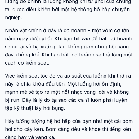
lượng đó chính là luồng không khí từ phổi của chúng
ta, được điều khiển bởi một hệ thống hô hấp chuyên
nghiệp.
Nhân vật chính ở đây là cơ hoành – một vòm cơ lớn
nằm ngay dưới phổi. Khi bạn hít vào để hát, cơ hoành
sẽ co lại và hạ xuống, tạo không gian cho phổi căng
đầy không khí. Khi bạn hát, cơ hoành sẽ thả lỏng một
cách có kiểm soát.
Việc kiểm soát tốc độ và áp suất của luồng khí thở ra
này là chìa khóa đầu tiên. Một luồng hơi ổn định,
mạnh mẽ sẽ tạo ra một nốt nhạc vang, dài và không
bị run. Đây là lý do tại sao các ca sĩ luôn phải luyện
tập kỹ thuật lấy hơi bụng.
Hãy tưởng tượng hệ hô hấp của bạn như một cái bơm
hơi cho cây kèn. Bơm càng đều và khỏe thì tiếng kèn
càng hay và vang xa.