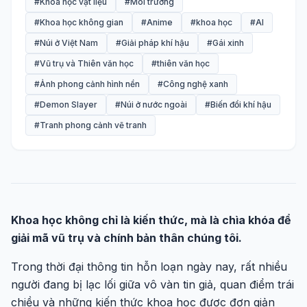
#Khoa học vật liệu
#Môi trường
#Khoa học không gian
#Anime
#khoa học
#AI
#Núi ở Việt Nam
#Giải pháp khí hậu
#Gái xinh
#Vũ trụ và Thiên văn học
#thiên văn học
#Ảnh phong cảnh hình nền
#Công nghệ xanh
#Demon Slayer
#Núi ở nước ngoài
#Biến đổi khí hậu
#Tranh phong cảnh vẽ tranh
Khoa học không chỉ là kiến thức, mà là chìa khóa để
giải mã vũ trụ và chính bản thân chúng tôi.
Trong thời đại thông tin hỗn loạn ngày nay, rất nhiều
người đang bị lạc lối giữa vô vàn tin giả, quan điểm trái
chiều và những kiến thức khoa học được đơn giản