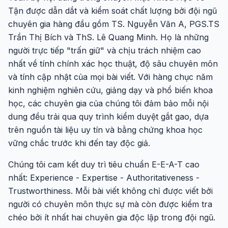
Tận được dẫn dắt và kiểm soát chất lượng bởi đội ngũ
chuyên gia hàng đầu gồm TS. Nguyễn Văn A, PGS.TS
Trần Thị Bích và ThS. Lê Quang Minh. Họ là những
người trực tiếp "trấn giữ" và chịu trách nhiệm cao
nhất về tính chính xác học thuật, độ sâu chuyên môn
và tính cập nhật của mọi bài viết. Với hàng chục năm
kinh nghiệm nghiên cứu, giảng dạy và phổ biến khoa
học, các chuyên gia của chúng tôi đảm bảo mỗi nội
dung đều trải qua quy trình kiểm duyệt gắt gao, dựa
trên nguồn tài liệu uy tín và bằng chứng khoa học
vững chắc trước khi đến tay độc giả.
Chúng tôi cam kết duy trì tiêu chuẩn E-E-A-T cao
nhất: Experience - Expertise - Authoritativeness -
Trustworthiness. Mỗi bài viết không chỉ được viết bởi
người có chuyên môn thực sự mà còn được kiểm tra
chéo bởi ít nhất hai chuyên gia độc lập trong đội ngũ.