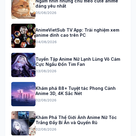
Ngắm nhìn những chú mèo cute anime
đáng yêu nhất
05/08/2026
AnimeVietSub TV App: Trải nghiệm xem
anime đỉnh cao trên PC
04/08/2026
Tuyển Tập Anime Nữ Lạnh Lùng Vô Cảm
Cực Ngầu Đốn Tim Fan
03/08/2026
Khám phá 88+ Tuyệt tác Phong Cảnh
Anime 3D, 4K Sắc Nét
02/08/2026
Khám Phá Thế Giới Ảnh Anime Nữ Tóc
Trắng Đầy Bí Ẩn và Quyến Rũ
02/08/2026