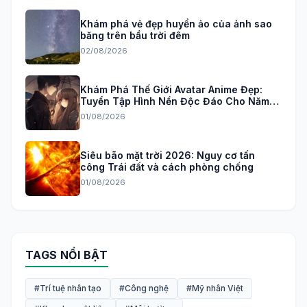
Khám phá vẻ đẹp huyền ảo của ảnh sao
băng trên bầu trời đêm
02/08/2026
Khám Phá Thế Giới Avatar Anime Đẹp:
Tuyển Tập Hình Nền Độc Đáo Cho Năm
2026
01/08/2026
Siêu bão mặt trời 2026: Nguy cơ tấn
công Trái đất và cách phòng chống
01/08/2026
TAGS NỔI BẬT
#Trí tuệ nhân tạo
#Công nghệ
#Mỹ nhân Việt