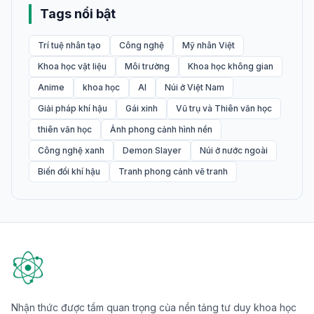
Tags nổi bật
Trí tuệ nhân tạo
Công nghệ
Mỹ nhân Việt
Khoa học vật liệu
Môi trường
Khoa học không gian
Anime
khoa học
AI
Núi ở Việt Nam
Giải pháp khí hậu
Gái xinh
Vũ trụ và Thiên văn học
thiên văn học
Ảnh phong cảnh hình nền
Công nghệ xanh
Demon Slayer
Núi ở nước ngoài
Biến đổi khí hậu
Tranh phong cảnh vẽ tranh
Nhận thức được tầm quan trọng của nền tảng tư duy khoa học