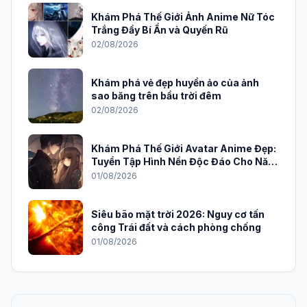
Khám Phá Thế Giới Ảnh Anime Nữ Tóc
Trắng Đầy Bí Ẩn và Quyến Rũ
02/08/2026
Khám phá vẻ đẹp huyền ảo của ảnh
sao băng trên bầu trời đêm
02/08/2026
Khám Phá Thế Giới Avatar Anime Đẹp:
Tuyển Tập Hình Nền Độc Đáo Cho Năm
2026
01/08/2026
Siêu bão mặt trời 2026: Nguy cơ tấn
công Trái đất và cách phòng chống
01/08/2026