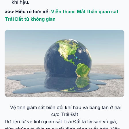
khí hậu.
>>> Hiểu rõ hơn về:
Viễn thám: Mắt thần quan sát
Trái Đất từ không gian
Vệ tinh giám sát biến đổi khí hậu và băng tan ở hai
cực Trái Đất
Dữ liệu từ vệ tinh quan sát Trái Đất là tài sản vô giá,