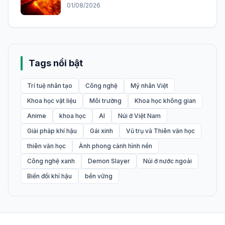
01/08/2026
Tags nổi bật
Trí tuệ nhân tạo
Công nghệ
Mỹ nhân Việt
Khoa học vật liệu
Môi trường
Khoa học không gian
Anime
khoa học
AI
Núi ở Việt Nam
Giải pháp khí hậu
Gái xinh
Vũ trụ và Thiên văn học
thiên văn học
Ảnh phong cảnh hình nền
Công nghệ xanh
Demon Slayer
Núi ở nước ngoài
Biến đổi khí hậu
bền vững