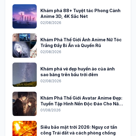
Khám phá 88+ Tuyệt tác Phong Cảnh
Anime 3D, 4K Sắc Nét
02/08/2026
Khám Phá Thế Giới Ảnh Anime Nữ Tóc
Trắng Đầy Bí Ẩn và Quyến Rũ
02/08/2026
Khám phá vẻ đẹp huyền ảo của ảnh
sao băng trên bầu trời đêm
02/08/2026
Khám Phá Thế Giới Avatar Anime Đẹp:
Tuyển Tập Hình Nền Độc Đáo Cho Năm
2026
01/08/2026
Siêu bão mặt trời 2026: Nguy cơ tấn
công Trái đất và cách phòng chống