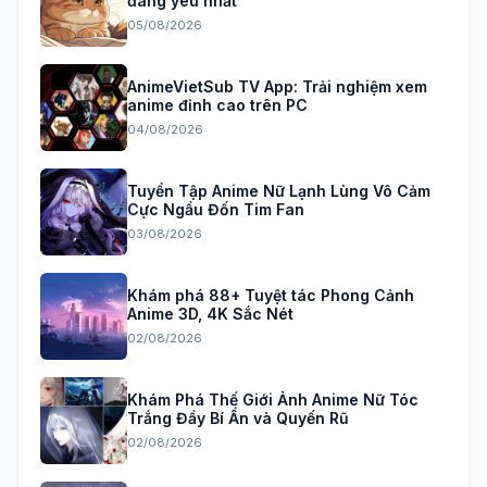
đáng yêu nhất
05/08/2026
AnimeVietSub TV App: Trải nghiệm xem
anime đỉnh cao trên PC
04/08/2026
Tuyển Tập Anime Nữ Lạnh Lùng Vô Cảm
Cực Ngầu Đốn Tim Fan
03/08/2026
Khám phá 88+ Tuyệt tác Phong Cảnh
Anime 3D, 4K Sắc Nét
02/08/2026
Khám Phá Thế Giới Ảnh Anime Nữ Tóc
Trắng Đầy Bí Ẩn và Quyến Rũ
02/08/2026