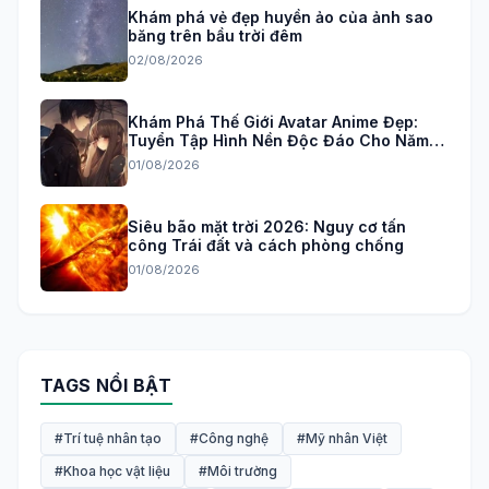
Khám phá vẻ đẹp huyền ảo của ảnh sao
băng trên bầu trời đêm
02/08/2026
Khám Phá Thế Giới Avatar Anime Đẹp:
Tuyển Tập Hình Nền Độc Đáo Cho Năm
2026
01/08/2026
Siêu bão mặt trời 2026: Nguy cơ tấn
công Trái đất và cách phòng chống
01/08/2026
TAGS NỔI BẬT
#Trí tuệ nhân tạo
#Công nghệ
#Mỹ nhân Việt
#Khoa học vật liệu
#Môi trường