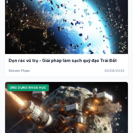
Dọn rác vũ trụ - Giải pháp làm sạch quỹ đạo Trái Đất
Steven Phạm
30/08/2025
ỨNG DỤNG KHOA HỌC