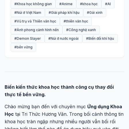
#Khoa học không gian
#Anime
#khoa học
#AI
#Núi ở Việt Nam
#Giải pháp khí hậu
#Gái xinh
#Vũ trụ và Thiên văn học
#thiên văn học
#Ảnh phong cảnh hình nền
#Công nghệ xanh
#Demon Slayer
#Núi ở nước ngoài
#Biến đổi khí hậu
#bền vững
Biến kiến thức khoa học thành công cụ thay đổi
thực tế bền vững.
Chào mừng bạn đến với chuyên mục
Ứng dụng Khoa
Học
tại Tri Thức Hương Văn. Trong bối cảnh thông tin
khoa học tràn ngập nhưng nhiều người vẫn bối rối