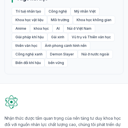
Trí tuệ nhân tạo
Công nghệ
Mỹ nhân Việt
Khoa học vật liệu
Môi trường
Khoa học không gian
Anime
khoa học
AI
Núi ở Việt Nam
Giải pháp khí hậu
Gái xinh
Vũ trụ và Thiên văn học
thiên văn học
Ảnh phong cảnh hình nền
Công nghệ xanh
Demon Slayer
Núi ở nước ngoài
Biến đổi khí hậu
bền vững
Nhận thức được tầm quan trọng của nền tảng tư duy khoa học
đối với nguồn nhân lực chất lượng cao, chúng tôi phát triển dự