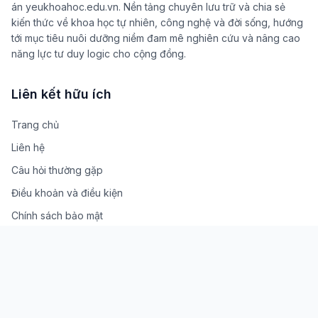
án yeukhoahoc.edu.vn. Nền tảng chuyên lưu trữ và chia sẻ
kiến thức về khoa học tự nhiên, công nghệ và đời sống, hướng
tới mục tiêu nuôi dưỡng niềm đam mê nghiên cứu và nâng cao
năng lực tư duy logic cho cộng đồng.
Liên kết hữu ích
Trang chủ
Liên hệ
Câu hỏi thường gặp
Điều khoản và điều kiện
Chính sách bảo mật
Về chúng tôi
Liên hệ
Số 5, Ngách 1/8, Ngõ 1 đường Đình Thôn, Phường Từ Liêm,