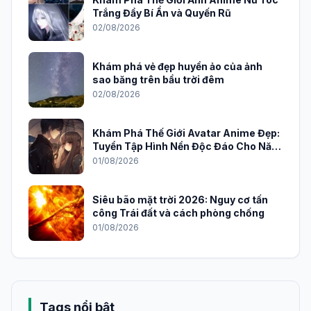
Trắng Đầy Bí Ẩn và Quyến Rũ
02/08/2026
Khám phá vẻ đẹp huyền ảo của ảnh
sao băng trên bầu trời đêm
02/08/2026
Khám Phá Thế Giới Avatar Anime Đẹp:
Tuyển Tập Hình Nền Độc Đáo Cho Năm
2026
01/08/2026
Siêu bão mặt trời 2026: Nguy cơ tấn
công Trái đất và cách phòng chống
01/08/2026
Tags nổi bật