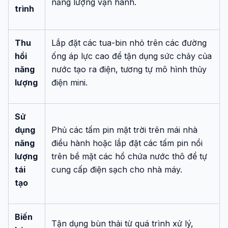
năng lượng vận hành.
trình
Thu
Lắp đặt các tua-bin nhỏ trên các đường
hồi
ống áp lực cao để tận dụng sức chảy của
năng
nước tạo ra điện, tương tự mô hình thủy
lượng
điện mini.
Sử
dụng
Phủ các tấm pin mặt trời trên mái nhà
năng
điều hành hoặc lắp đặt các tấm pin nổi
lượng
trên bề mặt các hồ chứa nước thô để tự
tái
cung cấp điện sạch cho nhà máy.
tạo
Biến
Tận dụng bùn thải từ quá trình xử lý,