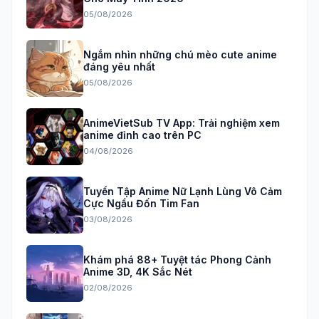
05/08/2026
Ngắm nhìn những chú mèo cute anime
đáng yêu nhất
05/08/2026
AnimeVietSub TV App: Trải nghiệm xem
anime đỉnh cao trên PC
04/08/2026
Tuyển Tập Anime Nữ Lạnh Lùng Vô Cảm
Cực Ngầu Đốn Tim Fan
03/08/2026
Khám phá 88+ Tuyệt tác Phong Cảnh
Anime 3D, 4K Sắc Nét
02/08/2026