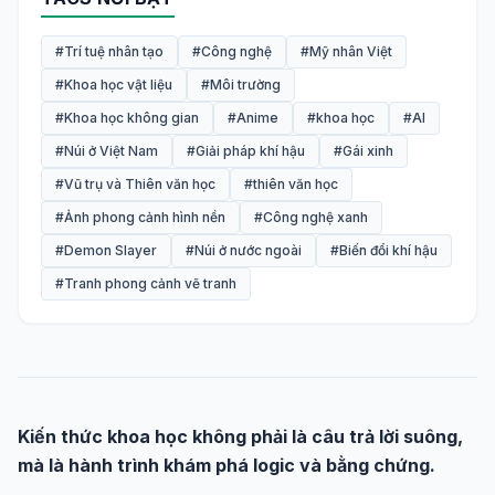
#Trí tuệ nhân tạo
#Công nghệ
#Mỹ nhân Việt
#Khoa học vật liệu
#Môi trường
#Khoa học không gian
#Anime
#khoa học
#AI
#Núi ở Việt Nam
#Giải pháp khí hậu
#Gái xinh
#Vũ trụ và Thiên văn học
#thiên văn học
#Ảnh phong cảnh hình nền
#Công nghệ xanh
#Demon Slayer
#Núi ở nước ngoài
#Biến đổi khí hậu
#Tranh phong cảnh vẽ tranh
Kiến thức khoa học không phải là câu trả lời suông,
mà là hành trình khám phá logic và bằng chứng.