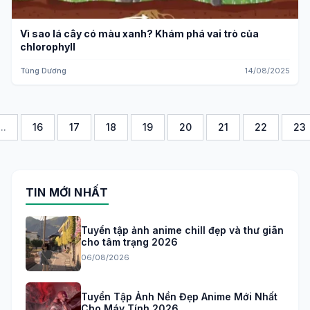
Vì sao lá cây có màu xanh? Khám phá vai trò của
chlorophyll
Tùng Dương
14/08/2025
...
16
17
18
19
20
21
22
23
TIN MỚI NHẤT
Tuyển tập ảnh anime chill đẹp và thư giãn
cho tâm trạng 2026
06/08/2026
Tuyển Tập Ảnh Nền Đẹp Anime Mới Nhất
Cho Máy Tính 2026