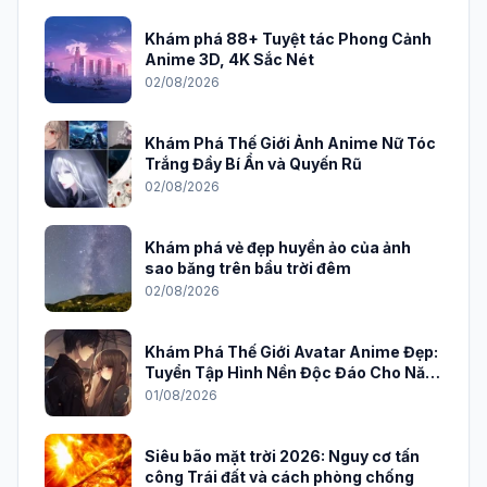
Khám phá 88+ Tuyệt tác Phong Cảnh
Anime 3D, 4K Sắc Nét
02/08/2026
Khám Phá Thế Giới Ảnh Anime Nữ Tóc
Trắng Đầy Bí Ẩn và Quyến Rũ
02/08/2026
Khám phá vẻ đẹp huyền ảo của ảnh
sao băng trên bầu trời đêm
02/08/2026
Khám Phá Thế Giới Avatar Anime Đẹp:
Tuyển Tập Hình Nền Độc Đáo Cho Năm
2026
01/08/2026
Siêu bão mặt trời 2026: Nguy cơ tấn
công Trái đất và cách phòng chống