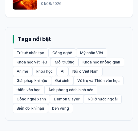
01/08/2026
Tags nổi bật
Trí tuệ nhân tạo
Công nghệ
Mỹ nhân Việt
Khoa học vật liệu
Môi trường
Khoa học không gian
Anime
khoa học
AI
Núi ở Việt Nam
Giải pháp khí hậu
Gái xinh
Vũ trụ và Thiên văn học
thiên văn học
Ảnh phong cảnh hình nền
Công nghệ xanh
Demon Slayer
Núi ở nước ngoài
Biến đổi khí hậu
bền vững