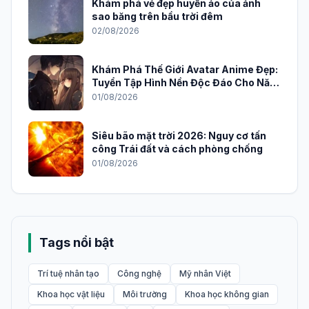
Khám phá vẻ đẹp huyền ảo của ảnh
sao băng trên bầu trời đêm
02/08/2026
Khám Phá Thế Giới Avatar Anime Đẹp:
Tuyển Tập Hình Nền Độc Đáo Cho Năm
2026
01/08/2026
Siêu bão mặt trời 2026: Nguy cơ tấn
công Trái đất và cách phòng chống
01/08/2026
Tags nổi bật
Trí tuệ nhân tạo
Công nghệ
Mỹ nhân Việt
Khoa học vật liệu
Môi trường
Khoa học không gian